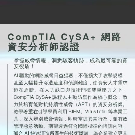
CompTIA CySA+ 網路
資安分析師認證
掌握威脅情報，洞悉駭客軌跡，成為最可靠的資
安後盾！
AI 驅動的網路威脅日益猖獗，不僅擴大了攻擊規模，
甚至大幅提升滲透速度和偵測難度，使資安人才需求
迫在眉睫。在人力缺口與技術門檻雙重壓力之下，
CompTIA CySA+ 課程以主動防禦作為核心概念，致
力於培育能對抗持續性威脅（APT）的資安分析師。
教學著重在引導學員利用 SIEM、VirusTotal 等專業工
具，深入辨別威脅情報，即時掌握異常行為，並有效
管理惡意活動。期望透過符合國際標準的培訓內容，
彌合 AI 快速演進所產生的技術斷層，為企業建立更具