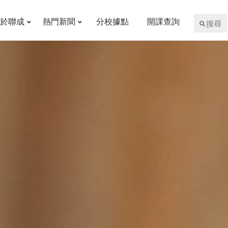
於聯成
熱門新聞
分校據點
開課查詢
搜尋