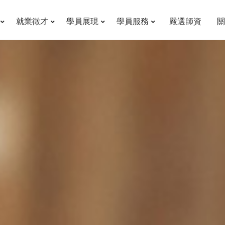
就業徵才
學員展現
學員服務
嚴選師資
關