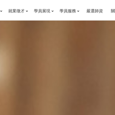
就業徵才
學員展現
學員服務
嚴選師資
關