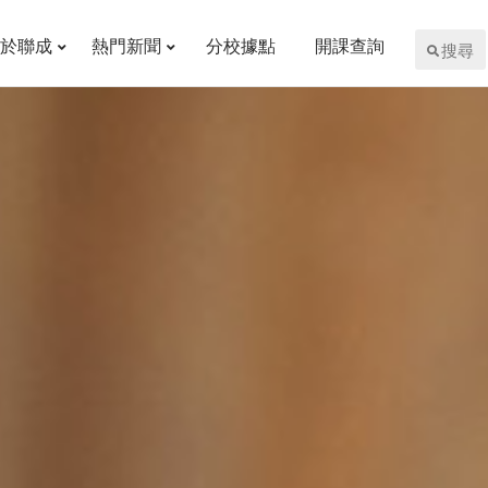
於聯成
熱門新聞
分校據點
開課查詢
搜尋