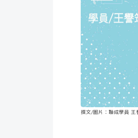
成
新
校
開
聞
據
課
友
點
查
站
詢
連
結
撰文/圖片：聯成學員 王譽