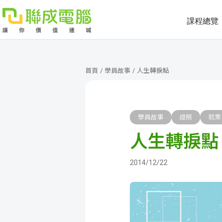
課程總覽
課
程
就
首頁
/
學員故事
/
人生轉捩點
總
業
學
覽
徵
員
學
學員故事
證照
就業
人生轉捩點
才
展
員
嚴
現
服
選
關
2014/12/22
務
師
於
熱
資
聯
門
分