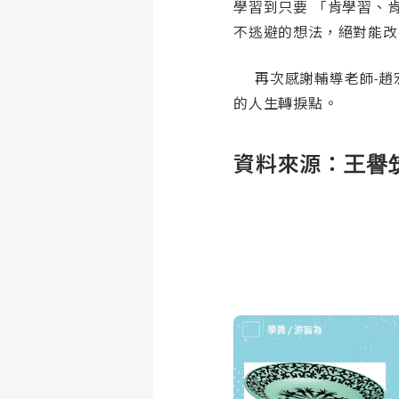
學習到只要 「肯學習、
不逃避的想法，絕對能改
再次感
謝
趙
輔導老師-
的人生轉捩點
。
資料來源：
王譽