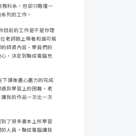
商務科系，但卻只略懂一
動系列的工作。
你目前的工作是不是你理
每位老師臉上帶著和藹可親
師的
師資內容、學員們的
決心，決定到聯成電腦充
在下課後盡心盡力的完成
果遇到學習上的困難，老
，讓我的作品一次比一次
習到了很多書本上所學習
關的人員。
聯成電腦讓我