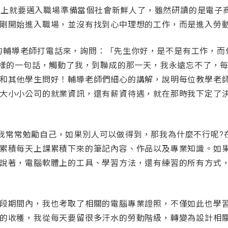
上就要邁入職場準備當個社會新鮮人了，
雖然研讀的是電子
剛開始進入職場，並沒有找到心中理想的工作，而是進入勞
輔導老師打電話來，詢問：「先生你好，是不是有工作，
而
這樣的一句話，觸動了我，到聯成的
那一天，我永遠忘不了，
和其他學生問好！
輔導老師們細心的講解，說明每位教學老
大小小公司的就業資訊，還有薪資待遇，就在那時我下定了
常常勉勵自己，如果別人可以做得到，那我為什麼不行呢?
累積每天上課累積下來的筆記內容、作品以及專業知識。如
說著，電腦軟體上的工具、學習方法，還有練習的所有方式
期間內，我也考取了相關的電腦專業證照，
不僅如此也學
的收穫，我從每天要留很多汗水的勞動階級，轉變為設計相