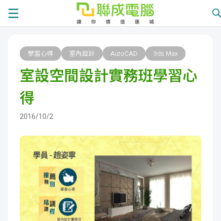
課
學習心得
室內設計
AutoCAD
3ds Max
程
就
室設空間設計實務班學習心
總
業
學
得
覽
徵
員
學
2016/10/2
才
展
員
嚴
現
服
選
關
務
師
於
熱
資
聯
門
分