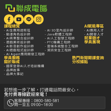
課程總覽
AI賦能專區
- AI全應用證照班
- AI 3D室內設計師
- AI應用人才
- 動漫角色設計師
- Java軟體工程師
- AI開發人才
就業徵才
- AI商業整合設計師
- AI人工智慧工程師
學員展現
- 遊戲美術設計師
- PTC機構工程師
- AI影音創作設計師
- 雲端系統整合工程師
- AI遊戲程式設計師
- 資訊安全工程師
- AI Agent應用開發工程師
學員服務
熱門新聞
開課查詢
關於聯成
分校據點
- 國家登錄AI人才培訓機構
- 品牌故事
- 品牌大事記
若想進一步了解，打通電話問最安心，
免付費專線歡迎來電！
客服專線：0800-580-581
周一至五 09:00~18:00