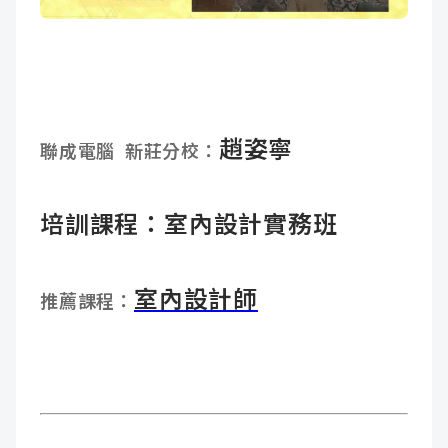
成
新
校
開
聞
據
課
友
點
查
站
趙姿寧
聯成電腦 新莊分校：
詢
連
培訓課程：
室內設計實務班
結
室內設計師
推薦課程：