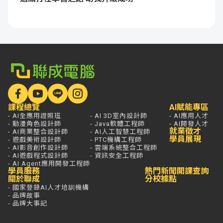
課程總覽
AI賦能專區
- AI全應用證照班
- AI 3D室內設計師
- AI應用人才
- 動漫角色設計師
- Java軟體工程師
- AI開發人才
就業徵才
- AI商業整合設計師
- AI人工智慧工程師
學員展現
- 遊戲美術設計師
- PTC機構工程師
- AI影音創作設計師
- 雲端系統整合工程師
- AI遊戲程式設計師
- 資訊安全工程師
- AI Agent應用開發工程師
學員服務
熱門新聞
開課查詢
關於聯成
分校據點
- 國家登錄AI人才培訓機構
- 品牌故事
- 品牌大事記