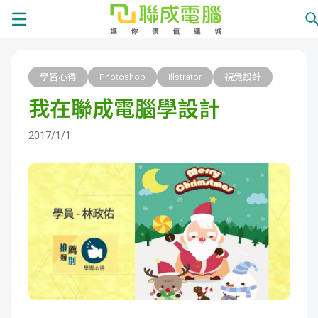
課
學習心得
Photoshop
Illstrator
視覺設計
程
就
我在聯成電腦學設計
總
業
學
2017/1/1
覽
徵
員
學
才
展
員
嚴
現
服
選
關
務
師
於
熱
資
聯
門
分