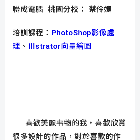
聯成電腦 桃園分校：
蔡伶婕
成
新
校
開
聞
據
課
友
培訓課程：
PhotoShop影像處
點
查
站
理
、
Illstrator向量繪圖
詢
連
結
喜歡美麗事物的我，喜歡欣賞
很多設計的作品，對於喜歡的作