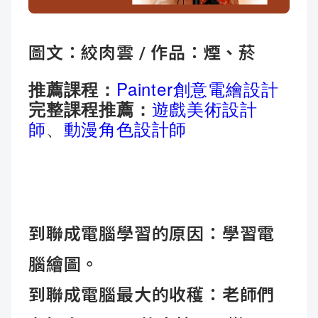
成
新
校
開
圖文：絞肉雲 / 作品：煙、菸
聞
據
課
友
Painter創意電繪設計
推薦課程：
點
查
站
遊戲美術設計
完整課程推薦：
師
、
動漫角色設計師
詢
連
結
到聯成電腦學習的原因：學習電
腦繪圖。
到聯成電腦最大的收穫：老師們