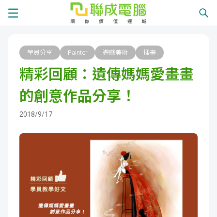
課
學員分享
Painter
遊戲美術
插畫
程
就
精彩回顧：遺傳媽媽愛畫畫
總
業
學
的創意作品分享！
覽
徵
員
學
2018/9/17
才
展
員
嚴
現
服
選
關
務
師
於
熱
資
聯
門
分