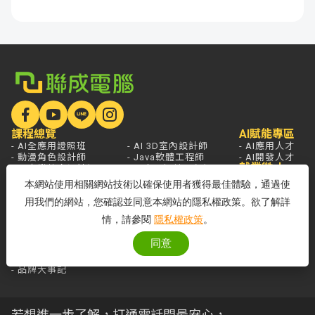
課程總覽
AI賦能專區
- AI全應用證照班
- AI 3D室內設計師
- AI應用人才
- 動漫角色設計師
- Java軟體工程師
- AI開發人才
就業徵才
- AI商業整合設計師
- AI人工智慧工程師
學員展現
- 遊戲美術設計師
- PTC機構工程師
本網站使用相關網站技術以確保使用者獲得最佳體驗，通過使
- AI影音創作設計師
- 雲端系統整合工程師
用我們的網站，您確認並同意本網站的隱私權政策。欲了解詳
- AI遊戲程式設計師
- 資訊安全工程師
- AI Agent應用開發工程師
情，請參閱
隱私權政策
。
學員服務
熱門新聞
開課查詢
關於聯成
分校據點
同意
- 國家登錄AI人才培訓機構
- 品牌故事
- 品牌大事記
若想進一步了解，打通電話問最安心，