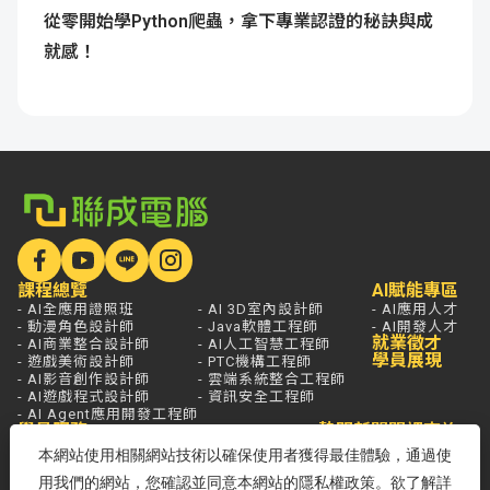
從零開始學Python爬蟲，拿下專業認證的秘訣與成
就感！
課程總覽
AI賦能專區
- AI全應用證照班
- AI 3D室內設計師
- AI應用人才
- 動漫角色設計師
- Java軟體工程師
- AI開發人才
就業徵才
- AI商業整合設計師
- AI人工智慧工程師
學員展現
- 遊戲美術設計師
- PTC機構工程師
- AI影音創作設計師
- 雲端系統整合工程師
- AI遊戲程式設計師
- 資訊安全工程師
- AI Agent應用開發工程師
學員服務
熱門新聞
開課查詢
關於聯成
分校據點
本網站使用相關網站技術以確保使用者獲得最佳體驗，通過使
- 國家登錄AI人才培訓機構
用我們的網站，您確認並同意本網站的隱私權政策。欲了解詳
- 品牌故事