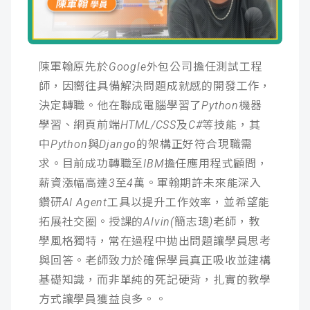
成
新
校
開
聞
據
課
友
陳軍翰原先於Google外包公司擔任測試工程
師，因嚮往具備解決問題成就感的開發工作，
點
查
站
決定轉職。他在聯成電腦學習了Python機器
詢
連
學習、網頁前端HTML/CSS及C#等技能，其
中Python與Django的架構正好符合現職需
結
求。目前成功轉職至IBM擔任應用程式顧問，
薪資漲幅高達3至4萬。軍翰期許未來能深入
鑽研AI Agent工具以提升工作效率，並希望能
拓展社交圈。授課的Alvin(簡志璁)老師，教
學風格獨特，常在過程中拋出問題讓學員思考
與回答。老師致力於確保學員真正吸收並建構
基礎知識，而非單純的死記硬背，扎實的教學
方式讓學員獲益良多。。