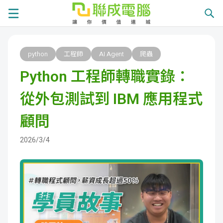
課
python
工程師
AI Agent
爬蟲
程
就
Python 工程師轉職實錄：
總
業
學
從外包測試到 IBM 應用程式
覽
徵
員
學
顧問
才
展
員
嚴
2026/3/4
現
服
選
關
務
師
於
熱
資
聯
門
分