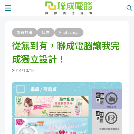
課
學員故事
接案
Photoshop
程
就
從無到有，聯成電腦讓我完
總
業
學
成獨立設計！
覽
徵
員
學
2014/10/16
才
展
員
嚴
現
服
選
關
務
師
於
熱
資
聯
門
分