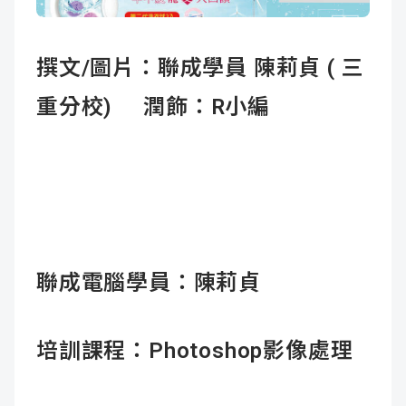
成
新
校
開
撰文/圖片：聯成學員 陳莉貞 ( 三
聞
據
課
友
重分校) 潤飾：R小編
點
查
站
詢
連
結
聯成電腦學員：陳莉貞
培訓課程：
Photoshop影像處理