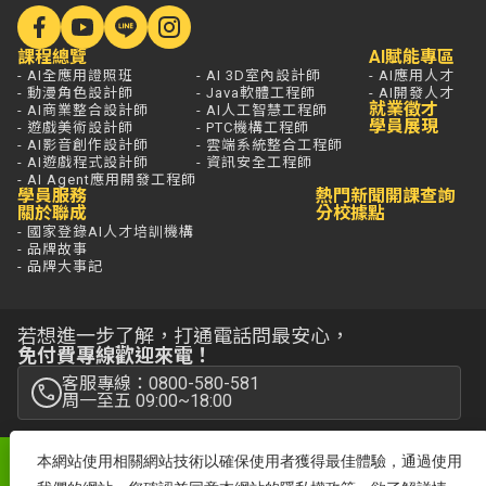
課程總覽
AI賦能專區
- AI全應用證照班
- AI 3D室內設計師
- AI應用人才
- 動漫角色設計師
- Java軟體工程師
- AI開發人才
就業徵才
- AI商業整合設計師
- AI人工智慧工程師
學員展現
- 遊戲美術設計師
- PTC機構工程師
- AI影音創作設計師
- 雲端系統整合工程師
- AI遊戲程式設計師
- 資訊安全工程師
- AI Agent應用開發工程師
學員服務
熱門新聞
開課查詢
關於聯成
分校據點
- 國家登錄AI人才培訓機構
- 品牌故事
- 品牌大事記
若想進一步了解，打通電話問最安心，
免付費專線歡迎來電！
客服專線：0800-580-581
周一至五 09:00~18:00
本網站使用相關網站技術以確保使用者獲得最佳體驗，通過使用
聯成電腦網站全部圖文係屬聯成電腦版權所有
Copyright© 2025 by lccnet.all Rights Reserved文中所提及之產品名