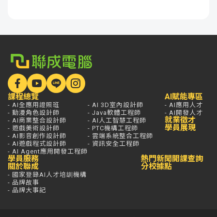
課程總覽
AI賦能專區
- AI全應用證照班
- AI 3D室內設計師
- AI應用人才
- 動漫角色設計師
- Java軟體工程師
- AI開發人才
就業徵才
- AI商業整合設計師
- AI人工智慧工程師
學員展現
- 遊戲美術設計師
- PTC機構工程師
- AI影音創作設計師
- 雲端系統整合工程師
- AI遊戲程式設計師
- 資訊安全工程師
- AI Agent應用開發工程師
學員服務
熱門新聞
開課查詢
關於聯成
分校據點
- 國家登錄AI人才培訓機構
- 品牌故事
- 品牌大事記