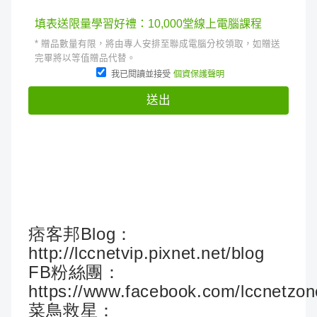
痞客邦Blog：
http://lccnetvip.pixnet.net/blog
FB粉絲團：
https://www.facebook.com/lccnetzon
菜鳥救星：