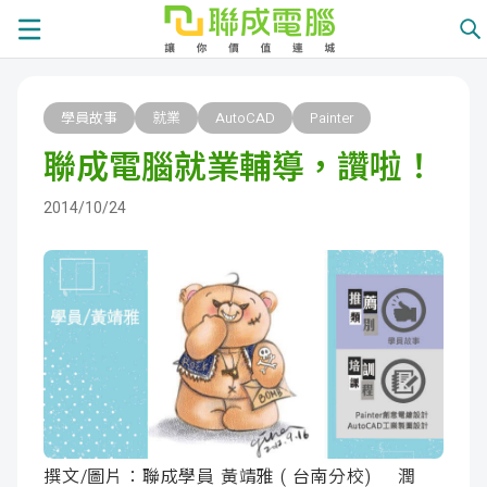
課
學員故事
就業
AutoCAD
Painter
程
就
聯成電腦就業輔導，讚啦！
總
業
學
2014/10/24
覽
徵
員
學
才
展
員
嚴
現
服
選
關
務
師
於
熱
資
聯
門
分
撰文/圖片：聯成學員 黃靖雅 ( 台南分校) 潤