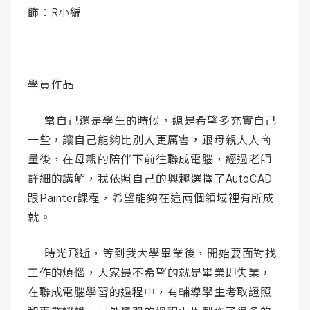
飾：R小編
成
新
校
開
聞
據
課
友
學員作品
點
查
站
當自己還是學生的時候，總是希望多充實自己
詢
連
一些，讓自己能夠比別人更厲害，跟母親大人商
結
量後，在母親的陪伴下前往聯成電腦，經過老師
詳細的講解，我依照自己的興趣選擇了AutoCAD
跟Painter課程，希望能夠在這兩個領域裡有所成
就。
時光飛逝，等到我大學畢業後，開始要面對找
工作的煩惱，大家最不希望的就是畢業即失業，
在聯成電腦學習的過程中，有輔導學生考取證照