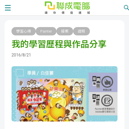
課
學習心得
Painter
接案
證照
程
就
我的學習歷程與作品分享
總
業
學
2016/8/21
覽
徵
員
學
才
展
員
嚴
現
服
選
關
務
師
於
熱
資
聯
門
分