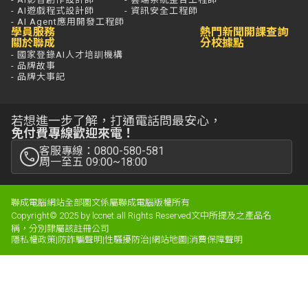
- AI遊戲程式設計師
- 資訊安全工程師
- AI Agent應用開發工程師
學員服務
熱門新聞
開課查詢
關於聯成
分校據點
- 國家登錄AI人才培訓機構
- 品牌故事
- 品牌大事記
若想進一步了解，打通電話問最安心，
免付費專線歡迎來電！
客服專線：0800-580-581
周一至五 09:00~18:00
聯成電腦網站全部圖文係屬聯成電腦版權所有
Copyright© 2025 by lccnet.all Rights Reserved文中所提及之產品名
稱，分別隸屬該註冊公司
隱私權政策
|
防詐騙聲明
|
性騷擾防治
|
網站地圖
|
消費保障聲明