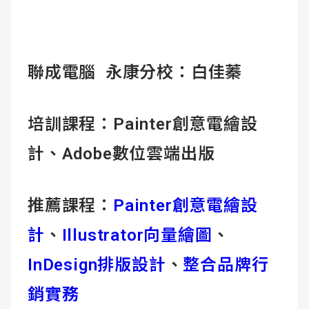
成
新
校
開
聞
據
課
友
聯成電腦 永康分校：
白佳蓁
點
查
站
培訓課程：
Painter創意電繪設
詢
連
計、Adobe數位雲端出版
結
推薦課程：
Painter創意電繪設
計
、
Illustrator向量繪圖
、
InDesign排版設計
、
整合品牌行
銷實務