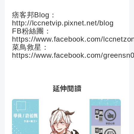
痞客邦Blog：
http://lccnetvip.pixnet.net/blog
FB粉絲團：
https://www.facebook.com/lccnetzo
菜鳥救星：
https://www.facebook.com/greensn
延伸閱讀