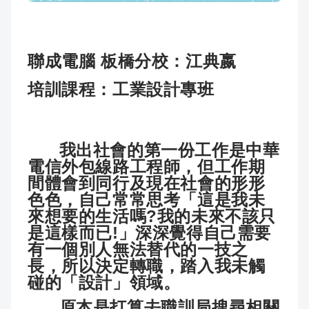
成
新
校
開
聞
據
課
友
聯成電腦 板橋分校：江典嬴
培訓課程：工業設計專班
點
查
站
詢
連
我出社會的第一份工作是中華
結
電信外包線路工程師，但工作期
間體會到同行及現在社會的形形
色色，自己常常思考「這是我未
來想要的生活嗎?我的未來不該只
是這樣而已!」深深覺得自己需要
有一個別人無法替代的一技之
長，所以決定轉職，踏入我未觸
碰的「設計」領域。
原本是打算去職訓局搜尋相關