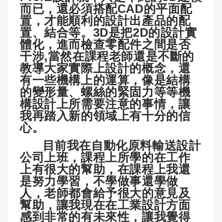
而已，還必須搭配CAD的平面配
置，才能順利的設計出產品的配
置、結合等。3D是把2D的設計實
體化，進而檢查零配件之間是否
干涉,當然在課程老師還是不斷的
教導大家實際上設計的概念，還
有一些機構上的運算，像是結構
的變形量、螺絲的緊固力等等機
構設計上所需要注意的事情，讓
我再踏入新的領域上有十分的信
心。
目前我在自動化原料輸送設計
公司上班，課程上所學的在工作
上有很大的幫助，在課程上我還
是努力學習，不學做事還學做
人，老師都會給予很大的意見及
幫助，讓我現在在工業設計方面
感到非常的有未來性，讓我覺得