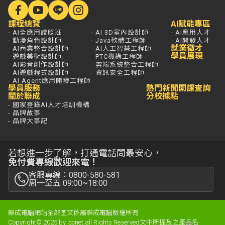
課程總覽
AI賦能專區
- AI全應用證照班
- AI 3D室內設計師
- AI應用人才
- 動漫角色設計師
- Java軟體工程師
- AI開發人才
就業徵才
- AI商業整合設計師
- AI人工智慧工程師
學員展現
- 遊戲美術設計師
- PTC機構工程師
- AI影音創作設計師
- 雲端系統整合工程師
- AI遊戲程式設計師
- 資訊安全工程師
- AI Agent應用開發工程師
學員服務
熱門新聞
開課查詢
關於聯成
分校據點
- 國家登錄AI人才培訓機構
- 品牌故事
- 品牌大事記
若想進一步了解，打通電話問最安心，
免付費專線歡迎來電！
客服專線：0800-580-581
周一至五 09:00~18:00
聯成電腦網站全部圖文係屬聯成電腦版權所有
Copyright© 2025 by lccnet.all Rights Reserved文中所提及之產品名