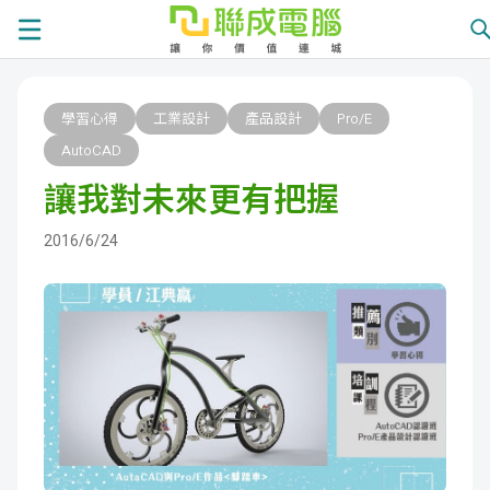
課
學習心得
工業設計
產品設計
Pro/E
程
就
AutoCAD
讓我對未來更有把握
總
業
學
2016/6/24
覽
徵
員
學
才
展
員
嚴
現
服
選
關
務
師
於
熱
資
聯
門
分