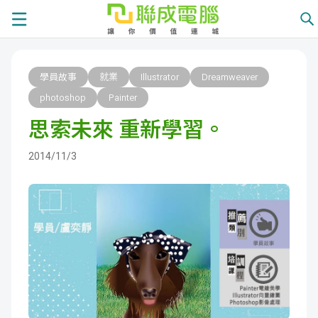
課
學員故事
就業
Illustrator
Dreamweaver
程
就
photoshop
Painter
思索未來 重新學習。
總
業
學
2014/11/3
覽
徵
員
學
才
展
員
嚴
現
服
選
關
務
師
於
熱
資
聯
門
分