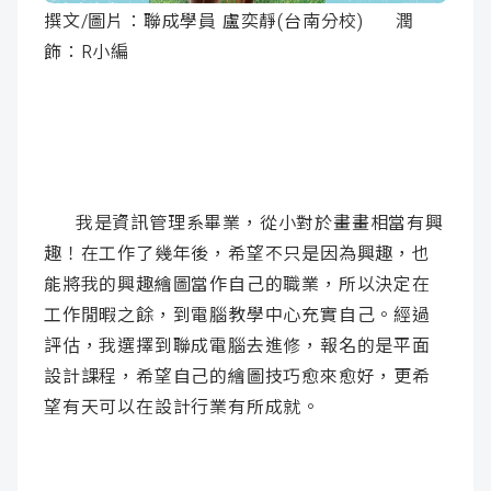
撰文/圖片：聯成學員 盧奕靜(台南分校) 潤
成
新
校
開
飾：R小編
聞
據
課
友
點
查
站
詢
連
我是資訊管理系畢業，從小對於畫畫相當有興
結
趣！在工作了幾年後，希望不只是因為興趣，也
能將我的興趣繪圖當作自己
的職業，所以決定在
工作閒暇之餘，到電腦教學中心充實自己。經過
評估，我選擇到聯成電腦去進修，報名的是平面
設計課程，希望自己的繪圖技巧愈來愈好，更希
望有天可以在設計行業有所成就。