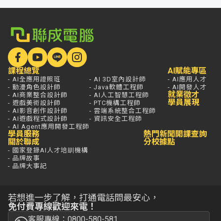
課程總覽
AI賦能專區
- AI全應用證照班
- AI 3D室內設計師
- AI應用人才
- 動漫角色設計師
- Java軟體工程師
- AI開發人才
就業徵才
- AI商業整合設計師
- AI人工智慧工程師
學員展現
- 遊戲美術設計師
- PTC機構工程師
- AI影音創作設計師
- 雲端系統整合工程師
- AI遊戲程式設計師
- 資訊安全工程師
- AI Agent應用開發工程師
學員服務
熱門新聞
開課查詢
關於聯成
分校據點
- 國家登錄AI人才培訓機構
- 品牌故事
- 品牌大事記
若想進一步了解，打通電話問最安心，
免付費專線歡迎來電！
客服專線：0800-580-581