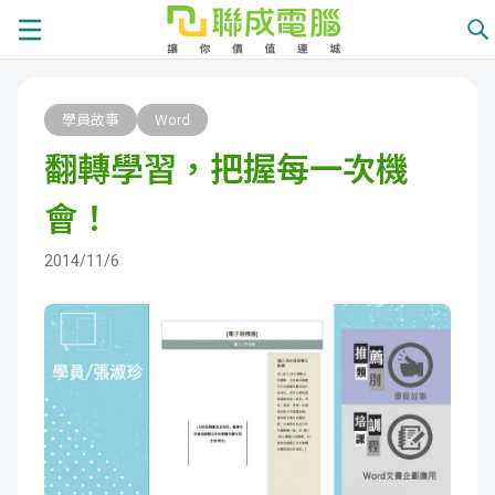
課
學員故事
Word
程
就
翻轉學習，把握每一次機
總
業
學
會！
覽
徵
員
學
2014/11/6
才
展
員
嚴
現
服
選
關
務
師
於
熱
資
聯
門
分