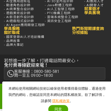
- AI全應用證照班
- AI 3D室內設計師
- AI應用人才
- 動漫角色設計師
- Java軟體工程師
- AI開發人才
就業徵才
- AI商業整合設計師
- AI人工智慧工程師
學員展現
- 遊戲美術設計師
- PTC機構工程師
- AI影音創作設計師
- 雲端系統整合工程師
- AI遊戲程式設計師
- 資訊安全工程師
- AI Agent應用開發工程師
學員服務
熱門新聞
開課查詢
關於聯成
分校據點
- 國家登錄AI人才培訓機構
- 品牌故事
- 品牌大事記
若想進一步了解，打通電話問最安心，
免付費專線歡迎來電！
客服專線：0800-580-581
周一至五 09:00~18:00
本網站使用相關網站技術以確保使用者獲得最佳體驗，通過使用
聯成電腦網站全部圖文係屬聯成電腦版權所有
我們的網站，您確認並同意本網站的隱私權政策。欲了解詳情，
Copyright© 2025 by lccnet.all Rights Reserved文中所提及之產品名
稱，分別隸屬該註冊公司
請參閱
隱私權政策
。
隱私權政策
|
防詐騙聲明
|
性騷擾防治
|
網站地圖
|
消費保障聲明
同意