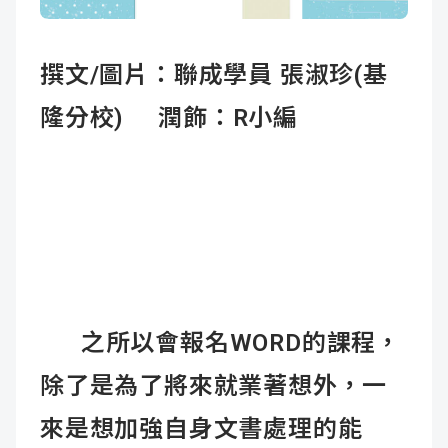
成
新
校
開
撰文/圖片：聯成學員 張淑珍(基
聞
據
課
友
隆分校) 潤飾：R小編
點
查
站
詢
連
結
之所以會報名WORD的課程，
除了是為了將來就業著想外，一
來是想加強自身文書處理的能