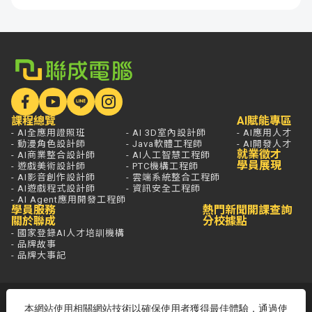
課程總覽
AI賦能專區
- AI全應用證照班
- AI 3D室內設計師
- AI應用人才
- 動漫角色設計師
- Java軟體工程師
- AI開發人才
就業徵才
- AI商業整合設計師
- AI人工智慧工程師
學員展現
- 遊戲美術設計師
- PTC機構工程師
- AI影音創作設計師
- 雲端系統整合工程師
- AI遊戲程式設計師
- 資訊安全工程師
- AI Agent應用開發工程師
學員服務
熱門新聞
開課查詢
關於聯成
分校據點
- 國家登錄AI人才培訓機構
- 品牌故事
- 品牌大事記
若想進一步了解，打通電話問最安心，
本網站使用相關網站技術以確保使用者獲得最佳體驗，通過使