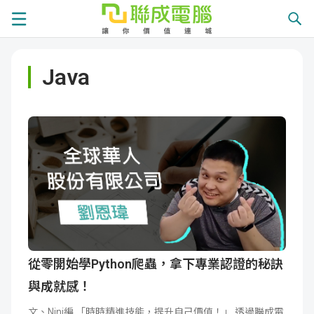
課
Java
程
就
總
業
學
覽
徵
員
學
才
展
員
嚴
現
服
選
關
務
師
於
熱
從零開始學Python爬蟲，拿下專業認證的秘訣
與成就感！
資
聯
門
分
文、Nini編 「時時精進技能，提升自己價值！」 透過聯成電