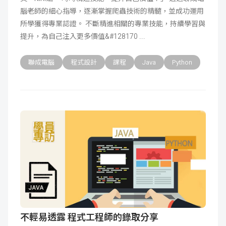
腦老師的細心指導，逐漸掌握爬蟲技術的精髓，並成功運用
成
新
校
開
所學獲得專業認證。 不斷精進相關的專業技能，持續學習與
提升，為自己注入更多價值&#128170
聞
據
課
友
聯成電腦
程式設計
課程
Java
Python
點
查
站
詢
連
結
不輕易透露 程式工程師的錄取分享