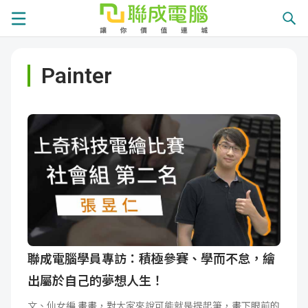
課
Painter
程
就
總
業
學
覽
徵
員
學
才
展
員
嚴
現
服
選
關
務
師
於
熱
聯成電腦學員專訪：積極參賽、學而不怠，繪
出屬於自己的夢想人生！
資
聯
門
分
文、仙女編 畫畫，對大家來說可能就是提起筆，畫下眼前的