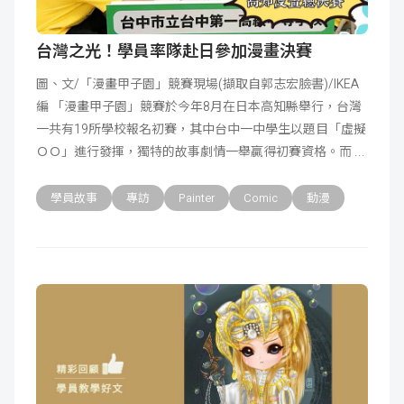
台灣之光！學員率隊赴日參加漫畫決賽
圖、文/「漫畫甲子園」競賽現場(擷取自郭志宏臉書)/IKEA
編 「漫畫甲子園」競賽於今年8月在日本高知縣舉行，台灣
一共有19所學校報名初賽，其中台中一中學生以題目「虛擬
ＯＯ」進行發揮，獨特的故事劇情一舉贏得初賽資格。而
學員故事
專訪
Painter
Comic
動漫