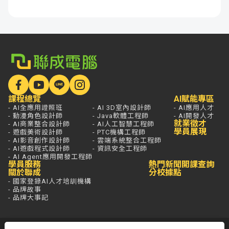
課程總覽
AI賦能專區
- AI全應用證照班
- AI 3D室內設計師
- AI應用人才
- 動漫角色設計師
- Java軟體工程師
- AI開發人才
就業徵才
- AI商業整合設計師
- AI人工智慧工程師
學員展現
- 遊戲美術設計師
- PTC機構工程師
- AI影音創作設計師
- 雲端系統整合工程師
- AI遊戲程式設計師
- 資訊安全工程師
- AI Agent應用開發工程師
學員服務
熱門新聞
開課查詢
關於聯成
分校據點
- 國家登錄AI人才培訓機構
- 品牌故事
- 品牌大事記