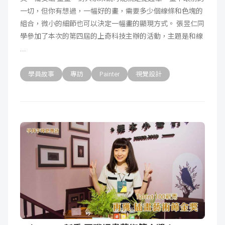
一切，但你有想過，一幅好的畫，需要多少個線條和色塊的
成
新
校
開
組合，微小的細節也可以決定一幅畫的顯現方式。 張昱仁同
學參加了本次的第四屆的上奇科技主辦的活動，主題是和線
聞
據
課
友
點
查
站
學員故事
專訪
Painter
視覺設計
詢
連
結