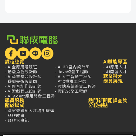
課程總覽
AI賦能專區
- AI全應用證照班
- AI 3D室內設計師
- AI應用人才
- 動漫角色設計師
- Java軟體工程師
- AI開發人才
就業徵才
- AI商業整合設計師
- AI人工智慧工程師
學員展現
- 遊戲美術設計師
- PTC機構工程師
- AI影音創作設計師
- 雲端系統整合工程師
- AI遊戲程式設計師
- 資訊安全工程師
- AI Agent應用開發工程師
學員服務
熱門新聞
開課查詢
關於聯成
分校據點
- 國家登錄AI人才培訓機構
- 品牌故事
- 品牌大事記