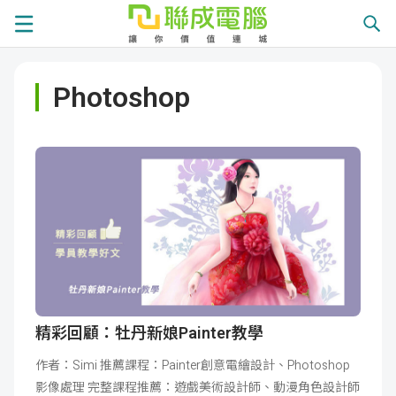
課
Photoshop
程
就
總
業
學
覽
徵
員
學
才
展
員
嚴
現
服
選
關
務
師
於
熱
精彩回顧：牡丹新娘Painter教學
作者：Simi 推薦課程：Painter創意電繪設計、Photoshop
資
聯
門
分
影像處理 完整課程推薦：遊戲美術設計師、動漫角色設計師