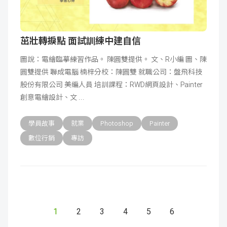
茁壯轉捩點 面試訓練中建自信
圖說：電繪臨摹練習作品。 陳圓雙提供。 文、R小編 圖、陳
圓雙提供 聯成電腦 楠梓分校：陳圓雙 就職公司：盤飛科技
股份有限公司 美編人員 培訓課程：RWD網頁設計、Painter
創意電繪設計、文
學員故事
就業
Photoshop
Painter
數位行銷
專訪
1
2
3
4
5
6