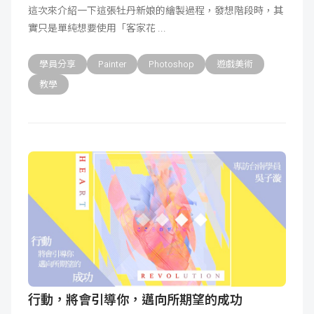
這次來介紹一下這張牡丹新娘的繪製過程，發想階段時，其
成
新
校
開
實只是單純想要使用「客家花
聞
據
課
友
學員分享
Painter
Photoshop
遊戲美術
教學
點
查
站
詢
連
結
行動，將會引導你，邁向所期望的成功