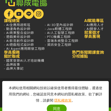
課程總覽
AI賦能專區
- AI全應用證照班
- AI 3D室內設計師
- AI應用人才
- 動漫角色設計師
- Java軟體工程師
- AI開發人才
就業徵才
- AI商業整合設計師
- AI人工智慧工程師
學員展現
- 遊戲美術設計師
- PTC機構工程師
- AI影音創作設計師
- 雲端系統整合工程師
- AI遊戲程式設計師
- 資訊安全工程師
- AI Agent應用開發工程師
學員服務
熱門新聞
開課查詢
關於聯成
分校據點
- 國家登錄AI人才培訓機構
- 品牌故事
- 品牌大事記
若想進一步了解，打通電話問最安心，
本網站使用相關網站技術以確保使用者獲得最佳體驗，通過使
免付費專線歡迎來電！
用我們的網站，您確認並同意本網站的隱私權政策。欲了解詳
客服專線：0800-580-581
周一至五 09:00~18:00
情，請參閱
隱私權政策
。
同意