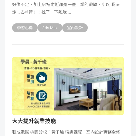
好像不足，加上家裡附近都是一些工業的職缺，所以.我決
成
新
校
開
定...去補習！！找了一下離我
聞
據
課
友
學習心得
3ds Max
室內設計
點
查
站
詢
連
結
大大提升就業技能
聯成電腦 桃園分校：黃千瑜 培訓課程：室內設計實務全修