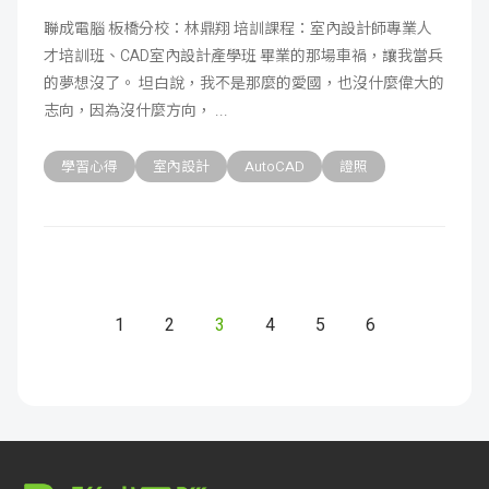
聯成電腦 板橋分校：林鼎翔 培訓課程：室內設計師專業人
才培訓班、CAD室內設計產學班 畢業的那場車禍，讓我當兵
的夢想沒了。 坦白說，我不是那麼的愛國，也沒什麼偉大的
志向，因為沒什麼方向，
學習心得
室內設計
AutoCAD
證照
1
2
3
4
5
6