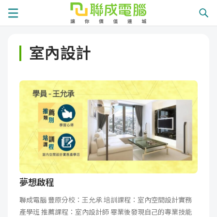
課
室內設計
程
就
總
業
學
覽
徵
員
學
才
展
員
嚴
現
服
選
關
務
師
於
熱
夢想啟程
聯成電腦 豐原分校：王允承 培訓課程：室內空間設計實務
資
聯
門
分
產學班 推薦課程：室內設計師 畢業後發現自己的專業技能