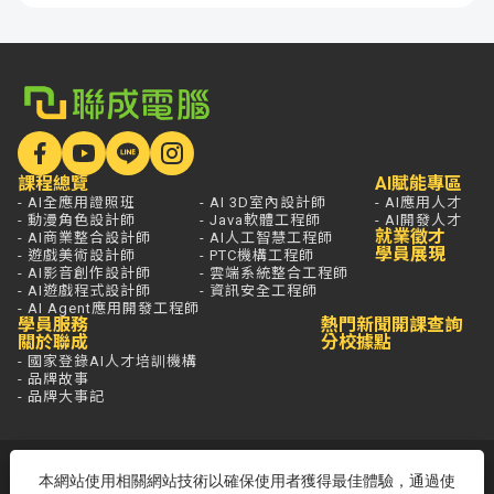
課程總覽
AI賦能專區
- AI全應用證照班
- AI 3D室內設計師
- AI應用人才
- 動漫角色設計師
- Java軟體工程師
- AI開發人才
就業徵才
- AI商業整合設計師
- AI人工智慧工程師
學員展現
- 遊戲美術設計師
- PTC機構工程師
- AI影音創作設計師
- 雲端系統整合工程師
- AI遊戲程式設計師
- 資訊安全工程師
- AI Agent應用開發工程師
學員服務
熱門新聞
開課查詢
關於聯成
分校據點
- 國家登錄AI人才培訓機構
- 品牌故事
- 品牌大事記
若想進一步了解，打通電話問最安心，
本網站使用相關網站技術以確保使用者獲得最佳體驗，通過使
免付費專線歡迎來電！