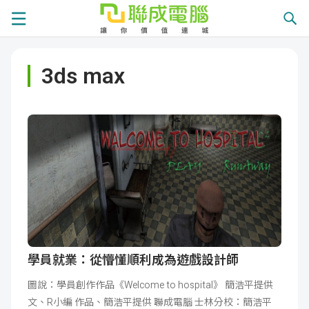
課
3ds max
程
就
總
業
學
覽
徵
員
學
才
展
員
嚴
現
服
選
關
務
師
於
熱
學員就業：從懵懂順利成為遊戲設計師
圖說：學員創作作品《Welcome to hospital》 簡浩平提供
資
聯
門
分
文、R小編 作品、簡浩平提供 聯成電腦 士林分校：簡浩平