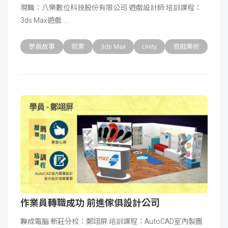
現職：八樂數位科技股份有限公司 遊戲設計師 培訓課程：
成
新
校
開
3ds Max遊戲
聞
據
課
友
學員故事
就業
3ds Max
Unity
遊戲美術
點
查
站
詢
連
結
作業員轉職成功 前進傢俱設計公司
聯成電腦 新莊分校：鄭翊屏 培訓課程：AutoCAD室內製圖