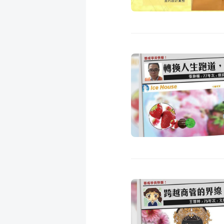
成
新
校
開
聞
據
課
友
點
查
站
詢
連
結