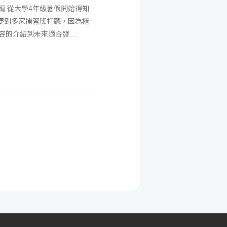
小編 從大學4年級暑假開始得知
便到多家補習班打聽，因為櫃
內容的介紹到未來適合發