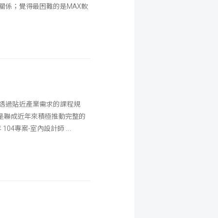
關係；覺得最困難的是MAX軟
吉透過貼近產業需求的課程規
是聯成近年來積極推動完整的
年 104專案-室內設計師