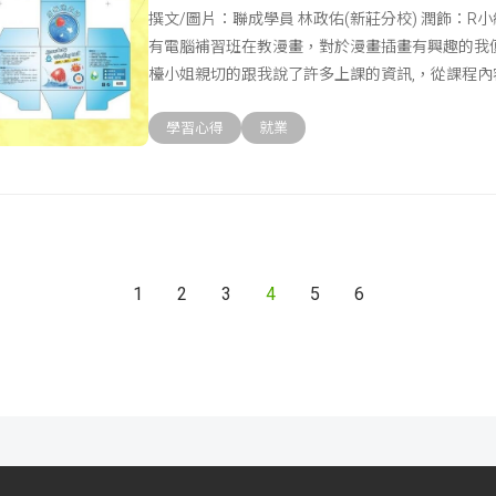
撰文/圖片：聯成學員 林政佑(新莊分校) 潤飾：R
有電腦補習班在教漫畫，對於漫畫插畫有興趣的我
檯小姐親切的跟我說了許多上課的資訊,，從課程
學習心得
就業
1
2
3
4
5
6