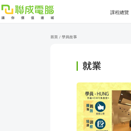
課程總覽
課
程
就
首頁
/
學員故事
總
業
學
就業
覽
徵
員
學
才
展
員
嚴
現
服
選
關
務
師
於
熱
資
聯
門
分