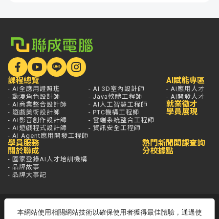
課程總覽
AI賦能專區
- AI全應用證照班
- AI 3D室內設計師
- AI應用人才
- 動漫角色設計師
- Java軟體工程師
- AI開發人才
就業徵才
- AI商業整合設計師
- AI人工智慧工程師
學員展現
- 遊戲美術設計師
- PTC機構工程師
- AI影音創作設計師
- 雲端系統整合工程師
- AI遊戲程式設計師
- 資訊安全工程師
- AI Agent應用開發工程師
學員服務
熱門新聞
開課查詢
關於聯成
分校據點
- 國家登錄AI人才培訓機構
- 品牌故事
- 品牌大事記
若想進一步了解，打通電話問最安心，
本網站使用相關網站技術以確保使用者獲得最佳體驗，通過使
免付費專線歡迎來電！