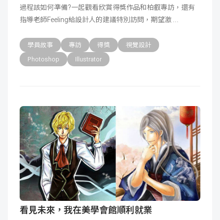
過程該如何準備?一起觀看欣賞得獎作品和柏叡專訪，還有
成
新
校
開
指導老師Feeling給設計人的建議特別訪問，期望激
聞
據
課
友
學員故事
專訪
得獎
視覺設計
Photoshop
Illustrator
點
查
站
詢
連
結
看見未來，我在美學會館順利就業