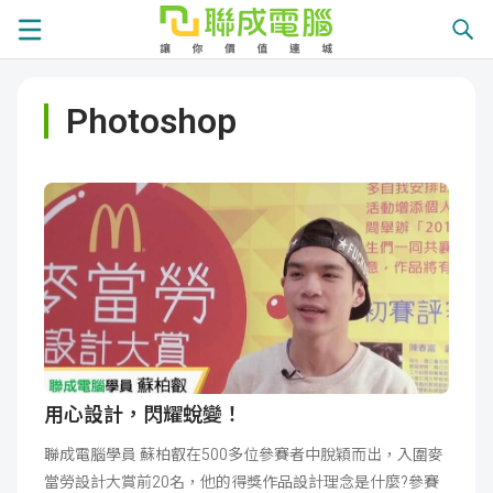
課
Photoshop
程
就
總
業
學
覽
徵
員
學
才
展
員
嚴
現
服
選
關
務
師
於
熱
用心設計，閃耀蛻變！
聯成電腦學員 蘇柏叡在500多位參賽者中脫穎而出，入圍麥
資
聯
門
分
當勞設計大賞前20名，他的得獎作品設計理念是什麼?參賽