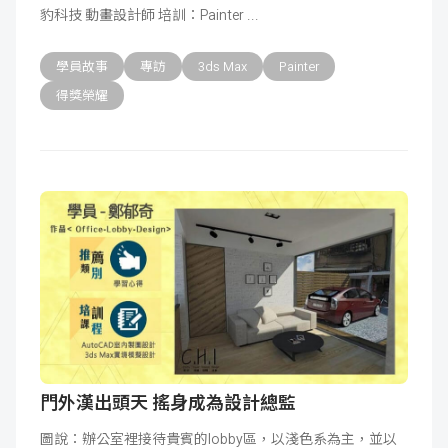
豹科技 動畫設計師 培訓：Painter
成
新
校
開
學員故事
專訪
3ds Max
Painter
聞
據
課
友
得獎榮耀
點
查
站
詢
連
結
門外漢出頭天 搖身成為設計總監
圖說：辦公室裡接待貴賓的lobby區，以淺色系為主，並以