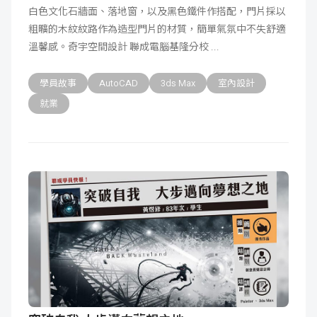
白色文化石牆面、落地窗，以及黑色鐵件作搭配，門片採以
粗曠的木紋紋路作為造型門片的材質，簡單氣氛中不失舒適
溫馨感。奇宇空間設計 聯成電腦基隆分校
學員故事
AutoCAD
3ds Max
室內設計
就業