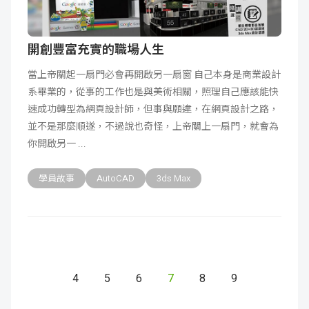
開創豐富充實的職場人生
當上帝關起一扇門必會再開啟另一扇窗 自己本身是商業設計
系畢業的，從事的工作也是與美術相關，照理自己應該能快
速成功轉型為網頁設計師，但事與願違，在網頁設計之路，
並不是那麼順遂，不過說也奇怪，上帝關上一扇門，就會為
你開啟另一
學員故事
AutoCAD
3ds Max
4
5
6
7
8
9