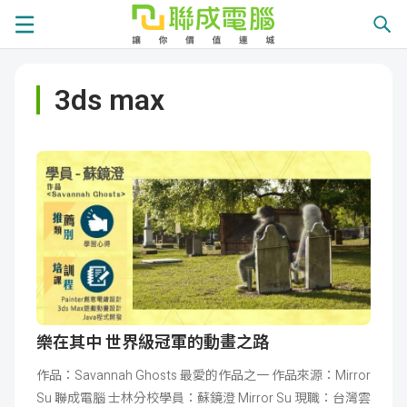
課
3ds max
程
就
總
業
學
覽
徵
員
學
才
展
員
嚴
現
服
選
關
務
師
於
熱
樂在其中 世界級冠軍的動畫之路
作品：Savannah Ghosts 最愛的作品之一 作品來源：Mirror
資
聯
門
分
Su 聯成電腦 士林分校學員：蘇鏡澄 Mirror Su 現職：台灣雲