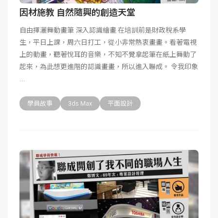
因材施教 自然隨興的創造天堂
自由揮灑舞動畫筆 深入認識繪畫 在培訓前是財政稅系學
生，平日上課，周六日打工，從小非常熱衷畫畫。看著電視
上的動畫，聽著悅耳的音樂，不知不覺拿起筆在紙上舞動了
起來，為此想更進階的認識畫畫，所以進入聯成。 令我印象
學員故事
3ds Max
平面設計