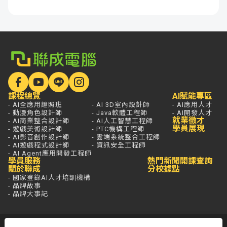
課程總覽
AI賦能專區
- AI全應用證照班
- AI 3D室內設計師
- AI應用人才
- 動漫角色設計師
- Java軟體工程師
- AI開發人才
就業徵才
- AI商業整合設計師
- AI人工智慧工程師
學員展現
- 遊戲美術設計師
- PTC機構工程師
- AI影音創作設計師
- 雲端系統整合工程師
- AI遊戲程式設計師
- 資訊安全工程師
- AI Agent應用開發工程師
學員服務
熱門新聞
開課查詢
關於聯成
分校據點
- 國家登錄AI人才培訓機構
- 品牌故事
- 品牌大事記
若想進一步了解，打通電話問最安心，