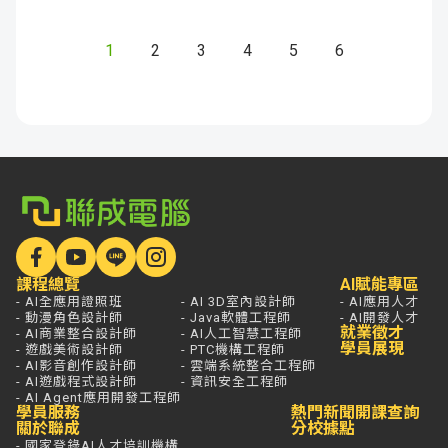
1
2
3
4
5
6
課程總覽
AI賦能專區
- AI全應用證照班
- AI 3D室內設計師
- AI應用人才
- 動漫角色設計師
- Java軟體工程師
- AI開發人才
就業徵才
- AI商業整合設計師
- AI人工智慧工程師
學員展現
- 遊戲美術設計師
- PTC機構工程師
- AI影音創作設計師
- 雲端系統整合工程師
- AI遊戲程式設計師
- 資訊安全工程師
- AI Agent應用開發工程師
學員服務
熱門新聞
開課查詢
關於聯成
分校據點
- 國家登錄AI人才培訓機構