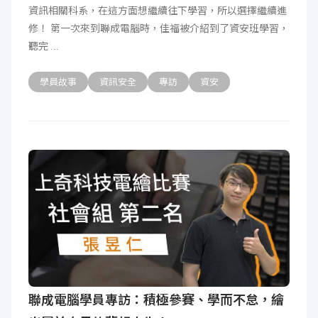
資訊相關科系，在這方面想繼續往下學習，所以選擇繼續進
成
新
校
開
修！ 第一次來到聯成電腦時，佳福被介紹到了資安班學習，
聽完
聞
據
課
友
學員故事
資訊安全
專訪
資安
點
查
站
詢
連
結
聯成電腦學員專訪：積極參賽、學而不怠，繪