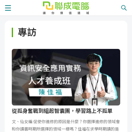
課
專訪
程
就
總
業
學
覽
徵
員
學
才
展
員
嚴
現
服
選
關
務
師
於
熱
從孤身奮戰到組起智囊團，學習路上不孤單
文、仙女編 促使你進修的原因是什麼？你選擇進修的領域會
資
聯
門
分
和你讀書時期所選擇的領域一樣嗎？佳福在求學時期讀的是