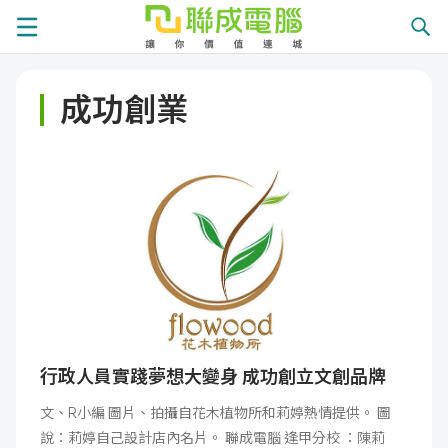
課
成功創業
程
就
總
業
學
覽
徵
員
學
才
展
員
嚴
現
服
選
關
務
師
於
熱
行政人員實踐夢想大變身 成功創立文創品牌
文、R小編 圖片、拍攝自花木植物所和莉婷熱情提供。 圖
資
聯
門
分
說：莉婷自己設計店內名片。 聯成電腦 逢甲分校 ：陳莉