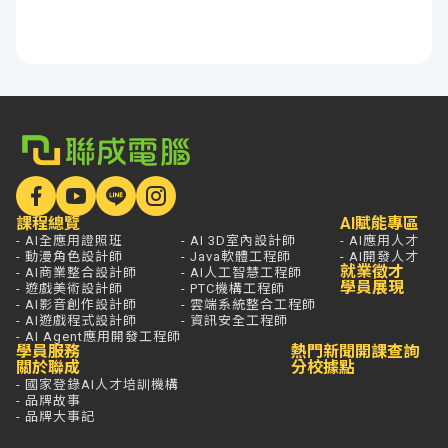
課程總覽
AI賦能專區
- AI全應用證照班
- AI 3D室內設計師
- AI應用人才
- 動漫角色設計師
- Java軟體工程師
- AI開發人才
就業徵才
- AI商業整合設計師
- AI人工智慧工程師
學員展現
- 遊戲美術設計師
- PTC機構工程師
- AI影音創作設計師
- 雲端系統整合工程師
- AI遊戲程式設計師
- 資訊安全工程師
- AI Agent應用開發工程師
學員服務
熱門新聞
開課查詢
關於聯成
分校據點
- 國家登錄AI人才培訓機構
- 品牌故事
- 品牌大事記