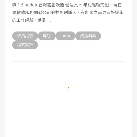
職：Binodata台灣雲創軟體 營運長。 年紀輕輕的他，現在
是軟體服務開發公司的共同創辦人，在創業之前更有好幾年
的工作經驗，他到
學員故事
專訪
JAVA
成功創業
程式設計
1