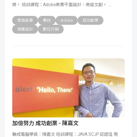
婷。 培訓課程：Adobe商業平面設計、商設文創。
成
新
校
開
學員故事
專訪
Adobe
成功創業
聞
據
課
友
視覺設計
數位行銷
點
查
站
詢
連
結
加倍努力 成功創業 - 陳嘉文
聯成電腦學員：陳嘉文 培訓課程：JAVA SCJP 認證班 現