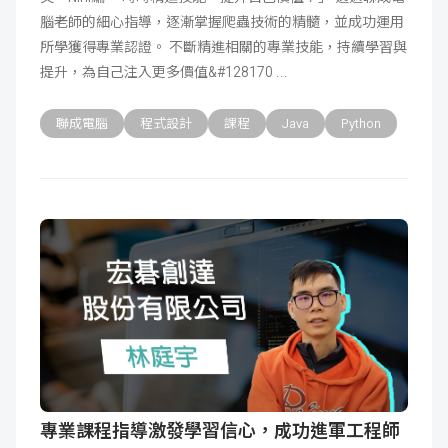
腦老師的細心指導，逐漸掌握爬蟲技術的精髓，並成功運用
成
新
校
開
所學獲得專業認證。 不斷精進相關的專業技能，持續學習與
提升，為自己注入更多價值&#128170
聞
據
課
友
聯成電腦
程式設計
課程
Java
Python
點
查
站
詢
連
結
專業課程指導激發學習信心，成功進軍工程師