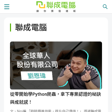
課
聯成電腦
程
就
總
業
學
覽
徵
員
學
才
展
員
嚴
現
服
選
關
務
師
於
熱
從零開始學Python爬蟲，拿下專業認證的秘訣
與成就感！
資
聯
門
分
文、Nini編 「時時精進技能，提升自己價值！」 透過聯成電