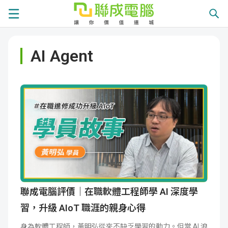
課
AI Agent
程
就
總
業
學
覽
徵
員
學
才
展
員
嚴
現
服
選
關
務
師
於
熱
聯成電腦評價｜在職軟體工程師學 AI 深度學
習，升級 AIoT 職涯的親身心得
資
聯
門
分
身為軟體工程師，黃明弘從來不缺乏學習的動力。但當 AI 浪