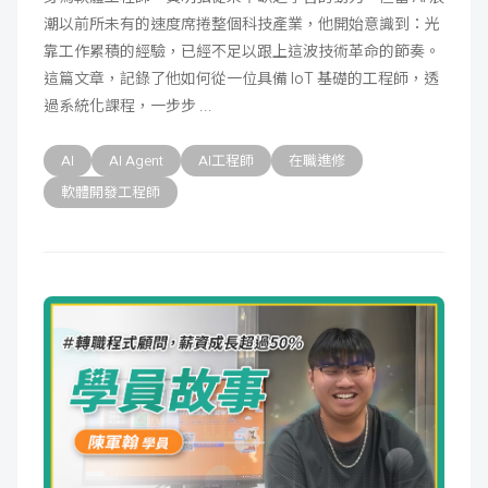
潮以前所未有的速度席捲整個科技產業，他開始意識到：光
成
新
校
開
靠工作累積的經驗，已經不足以跟上這波技術革命的節奏。
這篇文章，記錄了他如何從一位具備 IoT 基礎的工程師，透
聞
據
課
友
過系統化課程，一步步
點
查
站
AI
AI Agent
AI工程師
在職進修
詢
連
軟體開發工程師
結