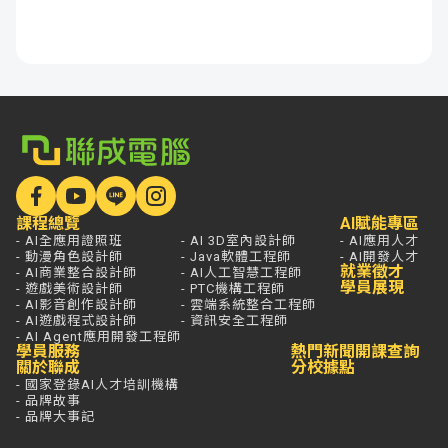
課程總覽
AI賦能專區
- AI全應用證照班
- AI 3D室內設計師
- AI應用人才
- 動漫角色設計師
- Java軟體工程師
- AI開發人才
就業徵才
- AI商業整合設計師
- AI人工智慧工程師
學員展現
- 遊戲美術設計師
- PTC機構工程師
- AI影音創作設計師
- 雲端系統整合工程師
- AI遊戲程式設計師
- 資訊安全工程師
- AI Agent應用開發工程師
學員服務
熱門新聞
開課查詢
關於聯成
分校據點
- 國家登錄AI人才培訓機構
- 品牌故事
- 品牌大事記