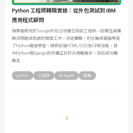
Python 工程師轉職實錄：從外包測試到 IBM
應用程式顧問
陳軍翰原先於Google外包公司擔任測試工程師，因嚮往具備
解決問題成就感的開發工作，決定轉職。他在聯成電腦學習
了Python機器學習、網頁前端HTML/CSS及C#等技能，其
中Python與Django的架構正好符合現職需求。目前成功轉
職至
python
工程師
AI Agent
爬蟲
1