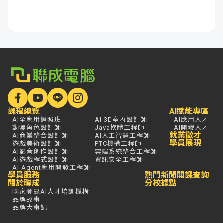
課程總覽
AI賦能專區
- AI全應用證照班
- AI 3D室內設計師
- AI應用人才
- 動漫角色設計師
- Java軟體工程師
- AI開發人才
就業徵才
- AI商業整合設計師
- AI人工智慧工程師
學員展現
- 遊戲美術設計師
- PTC機構工程師
- AI影音創作設計師
- 雲端系統整合工程師
- AI遊戲程式設計師
- 資訊安全工程師
- AI Agent應用開發工程師
學員服務
熱門新聞
開課查詢
關於聯成
分校據點
- 國家登錄AI人才培訓機構
- 品牌故事
- 品牌大事記