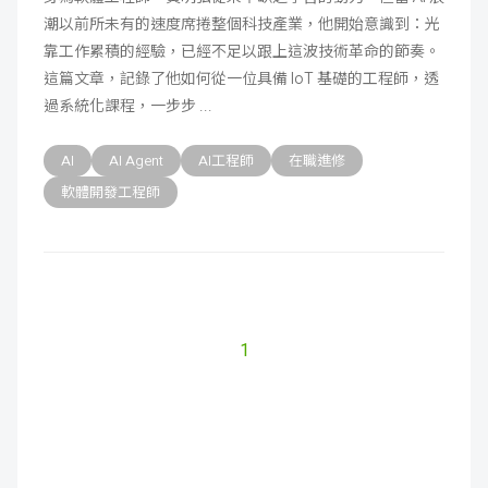
潮以前所未有的速度席捲整個科技產業，他開始意識到：光
成
新
校
開
靠工作累積的經驗，已經不足以跟上這波技術革命的節奏。
這篇文章，記錄了他如何從一位具備 IoT 基礎的工程師，透
聞
據
課
友
過系統化課程，一步步
點
查
站
AI
AI Agent
AI工程師
在職進修
詢
連
軟體開發工程師
結
1