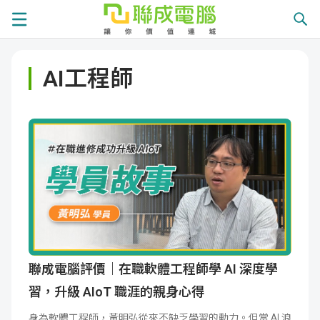
課
AI工程師
程
就
總
業
學
覽
徵
員
學
才
展
員
嚴
現
服
選
關
務
師
於
熱
聯成電腦評價｜在職軟體工程師學 AI 深度學
習，升級 AIoT 職涯的親身心得
資
聯
門
分
身為軟體工程師，黃明弘從來不缺乏學習的動力。但當 AI 浪