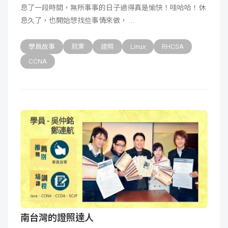
息了一段時間，無所事事的日子過得真是愉快！哇哈哈！休
成
新
校
開
息久了，也開始想找些事情來做，
聞
據
課
友
學員故事
就業
證照
Linux
RHCSA
CCNA
點
查
站
詢
連
結
南台灣的證照達人