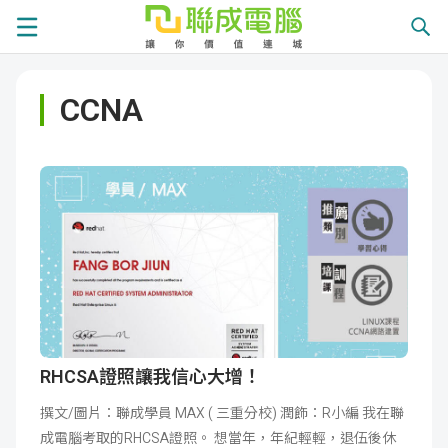
課
CCNA
程
就
總
業
學
覽
徵
員
學
才
展
員
嚴
現
服
選
關
務
師
於
熱
RHCSA證照讓我信心大增！
撰文/圖片：聯成學員 MAX ( 三重分校) 潤飾：R小編 我在聯
資
聯
門
分
成電腦考取的RHCSA證照。 想當年，年紀輕輕，退伍後休