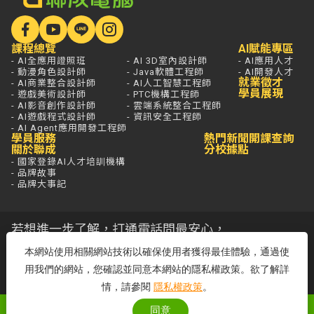
課程總覽
AI賦能專區
- AI全應用證照班
- AI 3D室內設計師
- AI應用人才
- 動漫角色設計師
- Java軟體工程師
- AI開發人才
就業徵才
- AI商業整合設計師
- AI人工智慧工程師
學員展現
- 遊戲美術設計師
- PTC機構工程師
- AI影音創作設計師
- 雲端系統整合工程師
- AI遊戲程式設計師
- 資訊安全工程師
- AI Agent應用開發工程師
學員服務
熱門新聞
開課查詢
關於聯成
分校據點
- 國家登錄AI人才培訓機構
- 品牌故事
- 品牌大事記
若想進一步了解，打通電話問最安心，
免付費專線歡迎來電！
本網站使用相關網站技術以確保使用者獲得最佳體驗，通過使
客服專線：0800-580-581
用我們的網站，您確認並同意本網站的隱私權政策。欲了解詳
周一至五 09:00~18:00
情，請參閱
隱私權政策
。
同意
聯成電腦網站全部圖文係屬聯成電腦版權所有