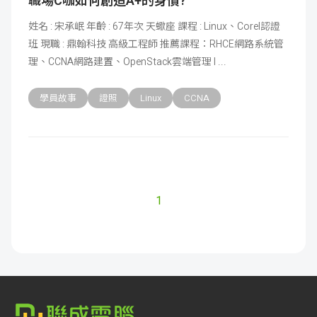
職場C咖如何創造A+的身價?
姓名 : 宋承岷 年齡 : 67年次 天蠍座 課程 : Linux、Corel認證
班 現職 : 鼎翰科技 高級工程師 推薦課程：RHCE網路系統管
理、CCNA網路建置、OpenStack雲端管理 I
學員故事
證照
Linux
CCNA
1