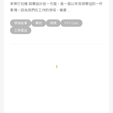
束帶打包機 其實設計這一方面，是一直以來我很嚮往的一件
成
新
校
開
事情。因為我們在工作的領域，需要
聞
據
課
友
學員故事
專訪
得獎
PTC Creo
工業產品
點
查
站
詢
連
結
1