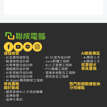
課程總覽
AI賦能專區
- AI全應用證照班
- AI 3D室內設計師
- AI應用人才
- 動漫角色設計師
- Java軟體工程師
- AI開發人才
就業徵才
- AI商業整合設計師
- AI人工智慧工程師
學員展現
- 遊戲美術設計師
- PTC機構工程師
- AI影音創作設計師
- 雲端系統整合工程師
- AI遊戲程式設計師
- 資訊安全工程師
- AI Agent應用開發工程師
學員服務
熱門新聞
開課查詢
關於聯成
分校據點
- 國家登錄AI人才培訓機構
- 品牌故事
- 品牌大事記