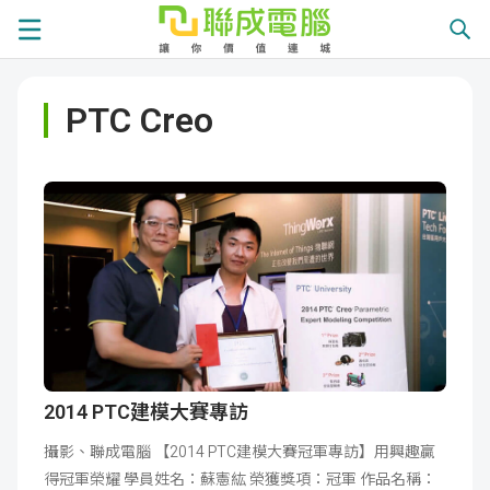
課
PTC Creo
程
就
總
業
學
覽
徵
員
學
才
展
員
嚴
現
服
選
關
務
師
於
熱
2014 PTC建模大賽專訪
攝影、聯成電腦 【2014 PTC建模大賽冠軍專訪】用興趣贏
資
聯
門
分
得冠軍榮耀 學員姓名：蘇憲紘 榮獲獎項：冠軍 作品名稱：