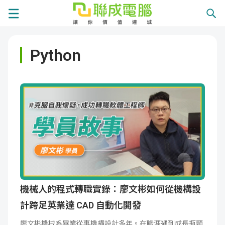
課
Python
程
就
總
業
學
覽
徵
員
學
才
展
員
嚴
現
服
選
關
務
師
於
熱
機械人的程式轉職實錄：廖文彬如何從機構設
計跨足英業達 CAD 自動化開發
資
聯
門
分
廖文彬機械系畢業從事機構設計多年。在職涯遇到成長瓶頸