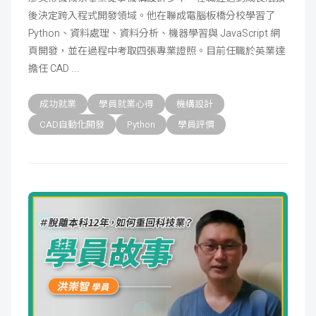
後決定跨入程式開發領域。他在聯成電腦板橋分校學習了
成
新
校
開
Python、資料處理、資料分析、機器學習與 JavaScript 網
頁開發，並在過程中考取四張專業證照。目前任職於英業達
聞
據
課
友
擔任 CAD
點
查
站
成功就業
學員就業心得
機構設計
詢
連
CAD自動化開發
Python
學員評價
結