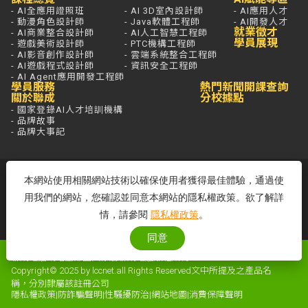
- AI全應用證照班
- AI 3D室內設計師
- AI應用人才
- 動漫角色設計師
- Java軟體工程師
- AI開發人才
就業徵才
- AI商業整合設計師
- AI人工智慧工程師
學員展現
- 遊戲美術設計師
- PTC機構工程師
- AI影音創作設計師
- 雲端系統整合工程師
- AI遊戲程式設計師
- 資訊安全工程師
- AI Agent應用開發工程師
學員服務
熱門新聞
開課查詢
關於聯成
分校據點
- 國家登錄AI人才培訓機構
- 品牌故事
- 品牌大事記
若想進一步了解，打通電話問最安心，
本網站使用相關網站技術以確保使用者獲得最佳體驗，通過使
免付費專線歡迎來電！
用我們的網站，您確認並同意本網站的隱私權政策。欲了解詳
客服專線：0800-580-581
情，請參閱
隱私權政策
。
周一至五 09:00~18:00
同意
聯成電腦網站全部圖文係屬聯成電腦版權所有
Copyright© 2025 by lccnet.all Rights Reserved文中所提及之產品名
稱，分別隸屬該註冊公司
隱私權政策
|
防詐騙聲明
|
性騷擾防治
|
網站地圖
|
消費保障聲明