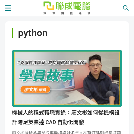
課
python
程
就
總
業
學
覽
徵
員
學
才
展
員
嚴
現
服
選
關
務
師
於
熱
機械人的程式轉職實錄：廖文彬如何從機構設
計跨足英業達 CAD 自動化開發
資
聯
門
分
廖文彬機械系畢業從事機構設計多年。在職涯遇到成長瓶頸