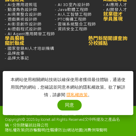
- AI全應用證照班
- AI 3D室內設計師
- AI應用人才
- 動漫角色設計師
- Java軟體工程師
- AI開發人才
就業徵才
- AI商業整合設計師
- AI人工智慧工程師
學員展現
- 遊戲美術設計師
- PTC機構工程師
- AI影音創作設計師
- 雲端系統整合工程師
- AI遊戲程式設計師
- 資訊安全工程師
- AI Agent應用開發工程師
學員服務
熱門新聞
開課查詢
關於聯成
分校據點
- 國家登錄AI人才培訓機構
- 品牌故事
- 品牌大事記
若想進一步了解，打通電話問最安心，
本網站使用相關網站技術以確保使用者獲得最佳體驗，通過使
免付費專線歡迎來電！
用我們的網站，您確認並同意本網站的隱私權政策。欲了解詳
客服專線：0800-580-581
情，請參閱
隱私權政策
。
周一至五 09:00~18:00
同意
聯成電腦網站全部圖文係屬聯成電腦版權所有
Copyright© 2025 by lccnet.all Rights Reserved文中所提及之產品名
稱，分別隸屬該註冊公司
隱私權政策
|
防詐騙聲明
|
性騷擾防治
|
網站地圖
|
消費保障聲明