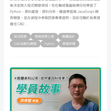
後決定跨入程式開發領域。他在聯成電腦板橋分校學習了
成
新
校
開
Python、資料處理、資料分析、機器學習與 JavaScript 網
頁開發，並在過程中考取四張專業證照。目前任職於英業達
聞
據
課
友
擔任 CAD
點
查
站
成功就業
學員就業心得
機構設計
詢
連
CAD自動化開發
Python
學員評價
結