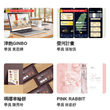
津飽GINBO
螢河計畫
學員 黃思樺
學員 張智淇
嗎哪車輪餅
PINK RABBIT
學員 陳秀玲
學員 林姿妤