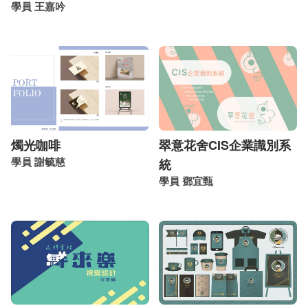
學員 王嘉吟
燭光咖啡
翠意花舍CIS企業識別系
學員 謝毓慈
統
學員 鄧宜甄