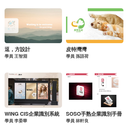
逗，方設計
皮特灣灣
學員 王智淵
學員 孫語荷
WING CIS企業識別系統
SOSO手熟企業識別手冊
學員 李晏華
學員 林軒良