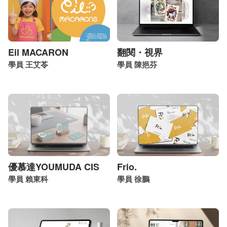
Eil MACARON
翻閱・視界
學員 王艾苓
學員 陳挹芬
優慕達YOUMUDA CIS
Frio.
學員 賴東科
學員 徐鵬