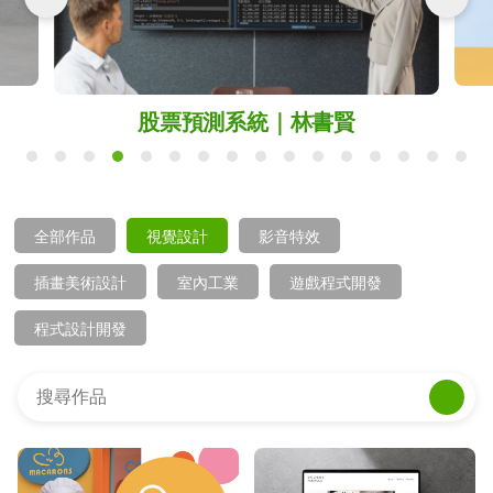
資
聯
門
分
成
新
校
開
股票預測系統｜林書賢
聞
據
課
友
點
查
站
全部作品
視覺設計
影音特效
詢
連
插畫美術設計
室內工業
遊戲程式開發
結
程式設計開發