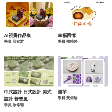
AI視覺作品集
幸福回憶
學員 呂宥君
學員 韓曉婷
中式設計 日式設計 美式
濃芋
學員 黃偌瑜
設計 普普風
學員 涂修瑞