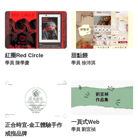
紅圈Red Circle
甜點餵
學員 陳學慶
學員 徐沛淇
一頁式Web
正合時宜-金工體驗手作
學員 劉宜禎
戒指品牌