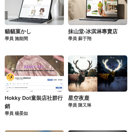
貓貓菓かし
抹山堂-冰淇淋專賣店
學員 施能閔
學員 蘇于翔
Hokky Dot童裝店社群行
星空夜鹿
學員 陳又琳
銷
學員 楊晏如