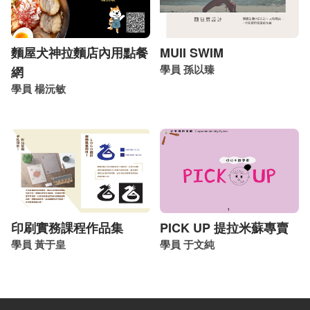
麵屋犬神拉麵店內用點餐
MUII SWIM
學員 孫以臻
網
學員 楊沅敏
印刷實務課程作品集
PICK UP 提拉米蘇專賣
學員 黃于皇
學員 于文純