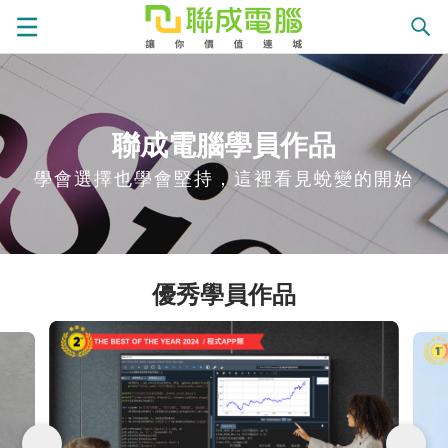
課
聯成電腦學員作品
學會選擇也學會堅持，這裡看見蛻變的開始
程
就
總
業
學
覽
徵
員
學
優秀學員作品
才
展
員
嚴
現
服
選
關
務
師
於
熱