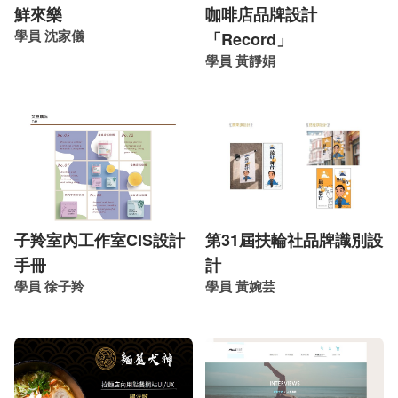
鮮來樂
咖啡店品牌設計
學員 沈家儀
「Record」
學員 黃靜娟
子羚室內工作室CIS設計
第31屆扶輪社品牌識別設
手冊
計
學員 徐子羚
學員 黃婉芸