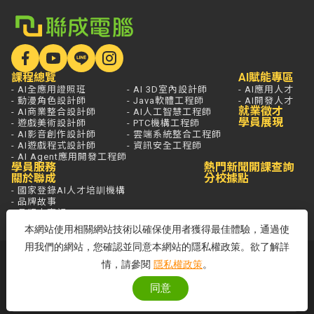
課程總覽
AI賦能專區
- AI全應用證照班
- AI 3D室內設計師
- AI應用人才
- 動漫角色設計師
- Java軟體工程師
- AI開發人才
就業徵才
- AI商業整合設計師
- AI人工智慧工程師
學員展現
- 遊戲美術設計師
- PTC機構工程師
- AI影音創作設計師
- 雲端系統整合工程師
- AI遊戲程式設計師
- 資訊安全工程師
- AI Agent應用開發工程師
學員服務
熱門新聞
開課查詢
關於聯成
分校據點
- 國家登錄AI人才培訓機構
- 品牌故事
- 品牌大事記
本網站使用相關網站技術以確保使用者獲得最佳體驗，通過使
用我們的網站，您確認並同意本網站的隱私權政策。欲了解詳
若想進一步了解，打通電話問最安心，
情，請參閱
隱私權政策
。
免付費專線歡迎來電！
同意
客服專線：0800-580-581
周一至五 09:00~18:00