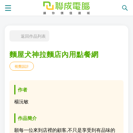
課
返回作品列表
程
就
麵屋犬神拉麵店內用點餐網
總
業
學
視覺設計
覽
徵
員
學
才
展
員
嚴
作者
現
服
選
關
楊沅敏
務
師
於
熱
作品簡介
資
聯
門
分
願每一位來到店裡的顧客,不只是享受到有品味的