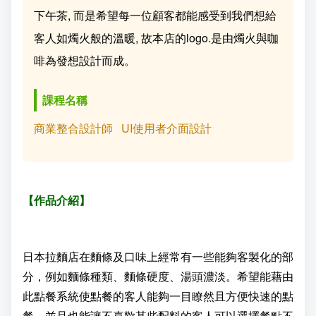
下午茶, 而是希望每一位顧客都能感受到我們想給
成
新
校
開
客人如燭火般的溫暖, 故本店的logo.是由燭火與咖
聞
據
課
友
啡為發想設計而成。
點
查
站
課程名稱
詢
連
商業整合設計師
UI使用者介面設計
結
【作品介紹】
日本拉麵店在麵條及口味上經常有一些能夠客製化的部
分，例如麵條種類、麵條硬度、湯頭濃淡。希望能藉由
此點餐系統使點餐的客人能夠一目瞭然且方便快速的點
餐，並且也能讓不喜歡某些配料的客人可以選擇餐點不