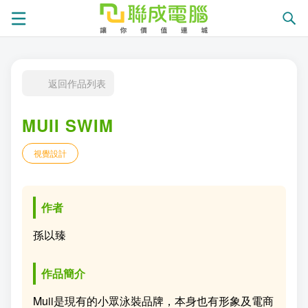
課
返回作品列表
程
就
MUII SWIM
總
業
學
視覺設計
覽
徵
員
學
才
展
員
嚴
作者
現
服
選
關
孫以臻
務
師
於
熱
作品簡介
資
聯
門
分
Muii是現有的小眾泳裝品牌，本身也有形象及電商