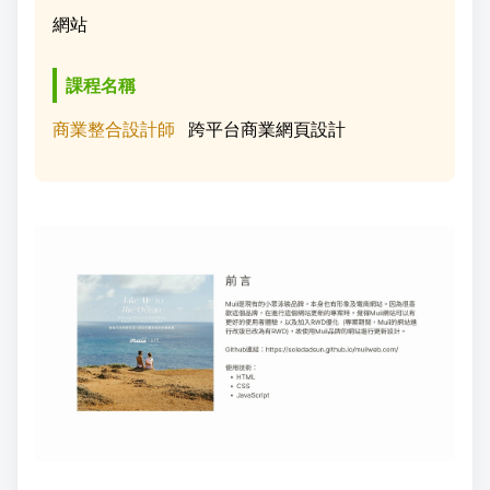
網站
成
新
校
開
課程名稱
聞
據
課
友
商業整合設計師
跨平台商業網頁設計
點
查
站
詢
連
結