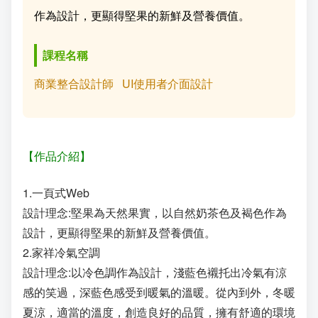
作為設計，更顯得堅果的新鮮及營養價值。
成
新
校
開
課程名稱
聞
據
課
友
商業整合設計師
UI使用者介面設計
點
查
站
詢
連
【作品介紹】
結
1.一頁式Web
設計理念:堅果為天然果實，以自然奶茶色及褐色作為
設計，更顯得堅果的新鮮及營養價值。
2.家祥冷氣空調
設計理念:以冷色調作為設計，淺藍色襯托出冷氣有涼
感的笑過，深藍色感受到暖氣的溫暖。從內到外，冬暖
夏涼，適當的溫度，創造良好的品質，擁有舒適的環境