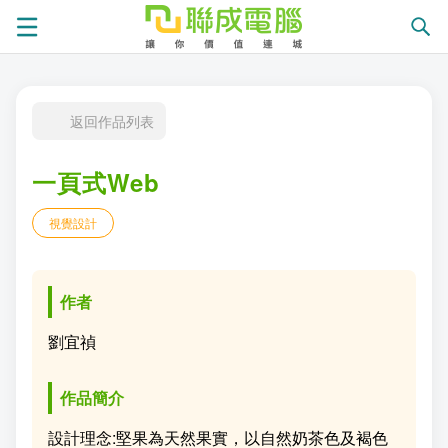
課
返回作品列表
程
就
一頁式Web
總
業
學
視覺設計
覽
徵
員
學
才
展
員
嚴
作者
現
服
選
關
劉宜禎
務
師
於
熱
作品簡介
資
聯
門
分
設計理念:堅果為天然果實，以自然奶茶色及褐色