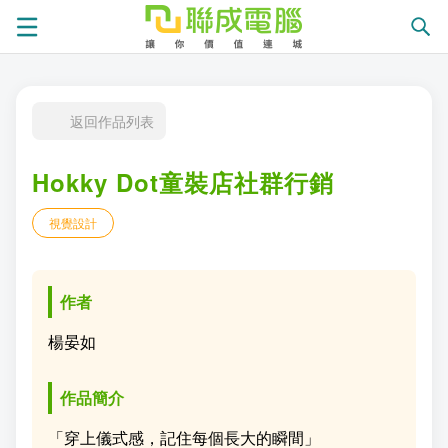
課
返回作品列表
程
就
Hokky Dot童裝店社群行銷
總
業
學
視覺設計
覽
徵
員
學
才
展
員
嚴
作者
現
服
選
關
楊晏如
務
師
於
熱
作品簡介
資
聯
門
分
「穿上儀式感，記住每個長大的瞬間」