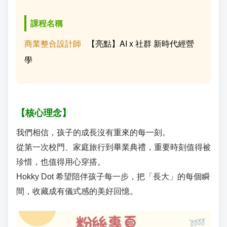
成
新
校
開
課程名稱
聞
據
課
友
商業整合設計師
【亮點】AI x 社群 新時代經營
學
點
查
站
詢
連
【核心理念】
結
我們相信，孩子的成長沒有重來的每一刻。
從第一次校門、家庭旅行到畢業典禮，重要時刻值得被
珍惜，也值得用心穿搭。
Hokky Dot 希望陪伴孩子每一步，把「長大」的每個瞬
間，收藏成有儀式感的美好回憶。