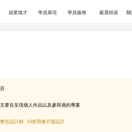
就業徵才
學員展現
學員服務
嚴選師資
關
挹芬
站主要在呈現個人作品以及參與過的專案
業整合設計師
UI使用者介面設計