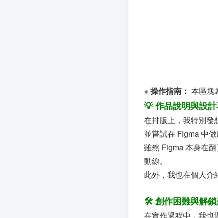
※
操作指南：
本區塊為
💡 作品說明與設
在排版上，我特別發
並嘗試在 Figma
雖然 Figma 本
動線。
此外，我也在個人介
🛠️ 創作困難與解
在實作過程中，我也