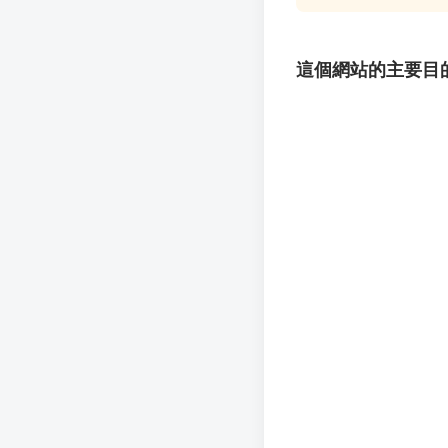
成
新
校
開
這個網站的主要目
聞
據
課
友
點
查
站
詢
連
結