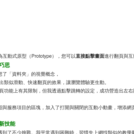
互動式原型（Prototype），您可以
直接點擊畫面
進行翻頁與互
計巧思
想了「資料夾」的視覺概念，
 中做出類似滑動、快速翻頁的效果，讓瀏覽體驗更生動。
身在翻頁功能上有其限制，但我透過點擊跳轉的設定，成功營造出左
紹與服務項目的區塊，加入了打開與關閉的互動小動畫，增添網
鎖新技能
遇到了不少挑戰。我平常遇到困難時，習慣先上網找類似的教學