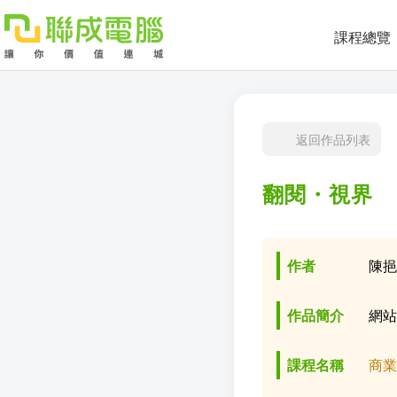
課程總覽
課
程
就
返回作品列表
總
業
學
翻閱・視界
覽
徵
員
學
才
展
員
嚴
作者
陳
現
服
選
關
作品簡介
網
務
師
於
熱
課程名稱
商
資
聯
門
分