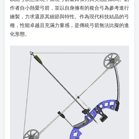
作者自小熱愛弓箭，並以自身擁有的複合弓為參考進行
繪製，力求還原其細節與特性。作為現代科技結晶的弓
種，性能卓越且充滿力量感，是傳統弓箭無法比擬的進
化形態。