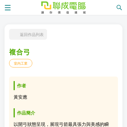
課
返回作品列表
程
就
複合弓
總
業
學
室內工業
覽
徵
員
學
才
展
員
嚴
作者
現
服
選
關
黃安應
務
師
於
熱
作品簡介
資
聯
門
分
以開弓狀態呈現，展現弓箭最具張力與美感的瞬