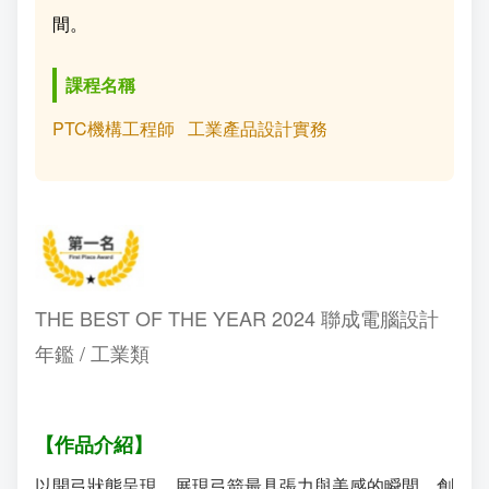
間。
成
新
校
開
課程名稱
聞
據
課
友
PTC機構工程師
工業產品設計實務
點
查
站
詢
連
結
THE BEST OF THE YEAR 2024 聯成電腦設計
年鑑 / 工業類
【作品介紹】
以開弓狀態呈現，展現弓箭最具張力與美感的瞬間。創