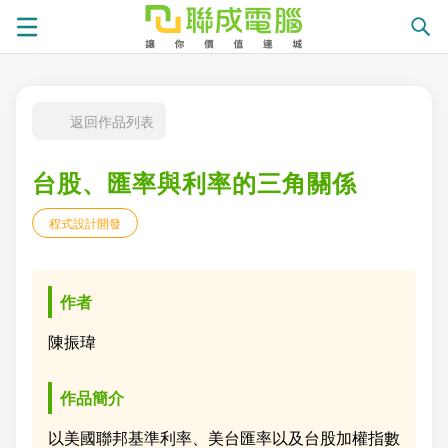
課
返回作品列表
程
就
台股、匯率與利率的三角關係
總
業
學
程式設計開發
覽
徵
員
學
才
展
員
嚴
作者
現
服
選
關
陳振瑋
務
師
於
熱
作品簡介
資
聯
門
分
以美國聯邦基準利率、美台匯率以及台股加權指數