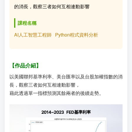
的消長，觀察三者如何互相連動影響
成
新
校
開
課程名稱
聞
據
課
友
AI人工智慧工程師
Python程式資料分析
點
查
站
詢
連
【作品介紹】
結
以美國聯邦基準利率、美台匯率以及台股加權指數的消
長，觀察三者如何互相連動影響，
藉此透過單⼀指標預測其餘兩者的後續走勢。