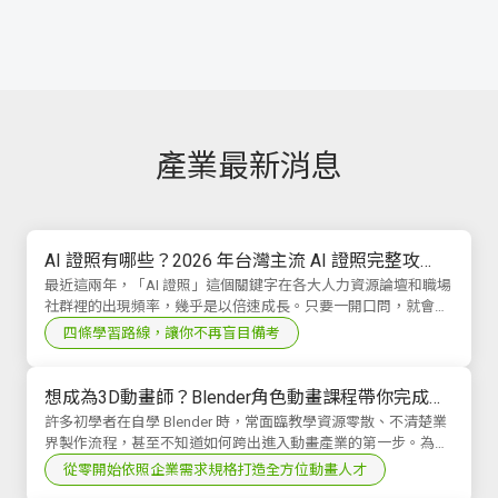
產業最新消息
AI 證照有哪些？2026 年台灣主流 AI 證照完整攻
略，找到最適合你的那一張
最近這兩年，「AI 證照」這個關鍵字在各大人力資源論壇和職場
社群裡的出現頻率，幾乎是以倍速成長。只要一開口問，就會有
人跑來問你：「請問 AI 證照有哪些？」「現...
四條學習路線，讓你不再盲目備考
想成為3D動畫師？Blender角色動畫課程帶你完成作
品集並接軌動畫產業
許多初學者在自學 Blender 時，常面臨教學資源零散、不清楚業
界製作流程，甚至不知道如何跨出進入動畫產業的第一步。為協
助有志投入 3D 動畫領域的學習者建立...
從零開始依照企業需求規格打造全方位動畫人才