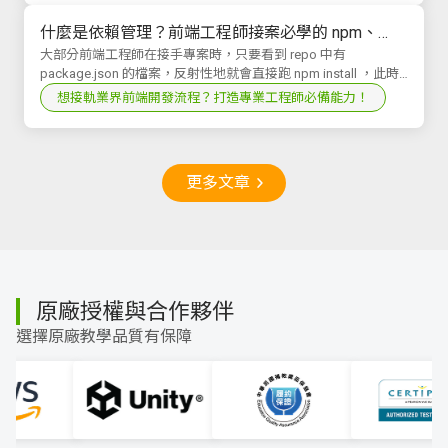
什麼是依賴管理？前端工程師接案必學的 npm、
Yarn、pnpm 與 Bun 完整解析
大部分前端工程師在接手專案時，只要看到 repo 中有
package.json 的檔案，反射性地就會直接跑 npm install ，此時
大多數人肯定都不是期...
想接軌業界前端開發流程？打造專業工程師必備能力！
更多文章
原廠授權與合作夥伴
選擇原廠教學品質有保障