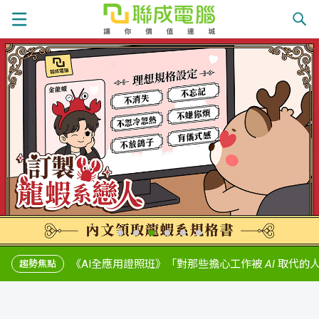
課
程
就
總
業
學
覽
徵
員
學
才
展
員
嚴
現
服
選
關
《AI全應用證照班》
「對那些擔心工作被 AI 取代的人，我的建
焦點
務
師
於
熱
資
聯
門
分