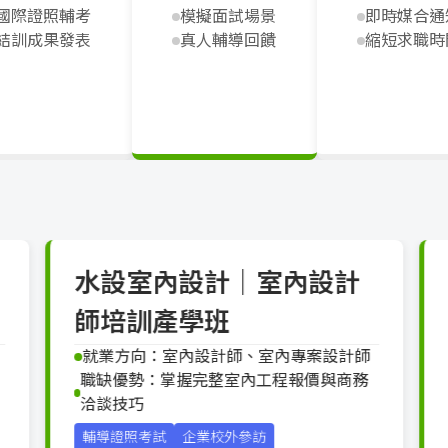
國際證照輔考
模擬面試場景
即時媒合通
結訓成果發表
真人輔導回饋
縮短求職時
水設室內設計｜室內設計
師培訓產學班
就業方向：室內設計師、室內專案設計師
職缺優勢：掌握完整室內工程報價與商務
洽談技巧
輔導證照考試
企業校外參訪