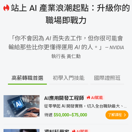
站上 AI 產業浪潮起點：升級你的
成
新
校
開
職場即戰力
聞
據
課
友
「你不會因為 AI 而失去工作，但你很可能會
點
查
站
輸給那些比你更懂得運用 AI 的人。」
— NVIDIA
詢
連
執行長 黃仁勳
結
高薪轉職首選
初學入門技能
國際證照班
AI應用開發工程師
AI賦能
從零學起 AI 開發實務，切入全台職缺最大、不
限科系的工程師市場
待遇
$50,000~$75,000
了解課程
AI賦能