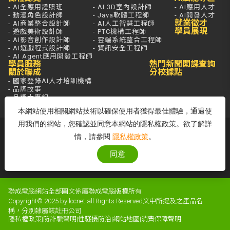
- AI全應用證照班
- AI 3D室內設計師
- AI應用人才
- 動漫角色設計師
- Java軟體工程師
- AI開發人才
就業徵才
- AI商業整合設計師
- AI人工智慧工程師
學員展現
- 遊戲美術設計師
- PTC機構工程師
- AI影音創作設計師
- 雲端系統整合工程師
- AI遊戲程式設計師
- 資訊安全工程師
- AI Agent應用開發工程師
學員服務
熱門新聞
開課查詢
關於聯成
分校據點
- 國家登錄AI人才培訓機構
- 品牌故事
- 品牌大事記
本網站使用相關網站技術以確保使用者獲得最佳體驗，通過使
用我們的網站，您確認並同意本網站的隱私權政策。欲了解詳
若想進一步了解，打通電話問最安心，
情，請參閱
隱私權政策
。
免付費專線歡迎來電！
客服專線：0800-580-581
同意
周一至五 09:00~18:00
聯成電腦網站全部圖文係屬聯成電腦版權所有
Copyright© 2025 by lccnet.all Rights Reserved文中所提及之產品名
稱，分別隸屬該註冊公司
隱私權政策
|
防詐騙聲明
|
性騷擾防治
|
網站地圖
|
消費保障聲明