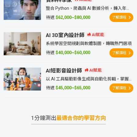
資料科學家
整合 Python、爬蟲與 AI 數據分析，轉入年薪
中位數逾百萬的熱門職缺
待遇
$62,000~$80,000
了解課程
AI 3D室內設計師
AI賦能
系統學習空間規劃與軟體製圖，轉職熱門選項
待遇
$40,000~$60,000
了解課程
AI短影音設計師
AI賦能
以 AI 工具驅動影像生成與自動化剪輯，掌握品
牌自媒體最急需的內容製作能力
待遇
$45,000~$65,000
了解課程
1分鐘測出
最適合你的學習方向