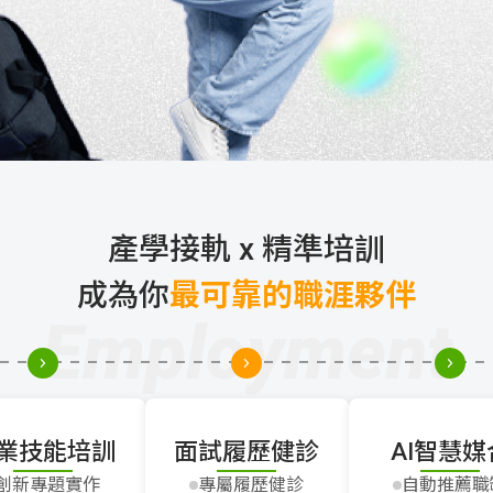
產學接軌 x 精準培訓
成為你
最可靠的職涯夥伴
Employment
業技能培訓
面試履歷健診
AI智慧媒
創新專題實作
專屬履歷健診
自動推薦職